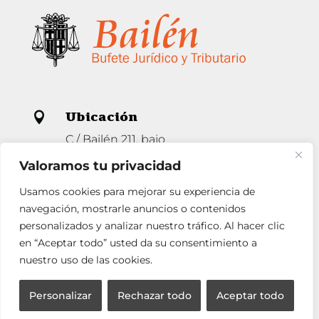
Ubicación

C / Bailén 211, bajo
08037 Barcelona
Valoramos tu privacidad
info@bufetejuridico.com

Usamos cookies para mejorar su experiencia de
+34 93 285 80 94
navegación, mostrarle anuncios o contenidos

personalizados y analizar nuestro tráfico. Al hacer clic
en “Aceptar todo” usted da su consentimiento a
nuestro uso de las cookies.
Horario

Lunes a Jueves de 9 a 14 y de 16 a 19
Personalizar
Rechazar todo
Aceptar todo
Viernes de 9 a 14.