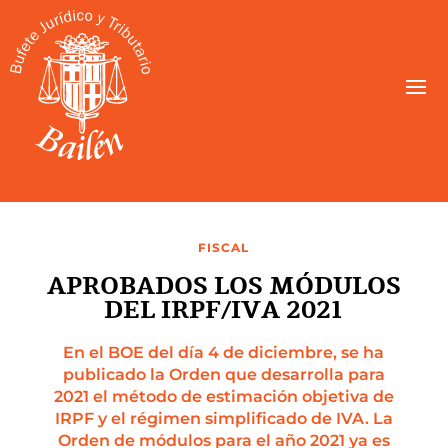
FISCAL
APROBADOS LOS MÓDULOS
DEL IRPF/IVA 2021
En el BOE del día 4 de diciembre, se ha
publicado la Orden que desarrolla para
2021 el método de estimación objetiva de
IRPF y el régimen simplificado de IVA. La
Orden de módulos para el año 2021 ya es