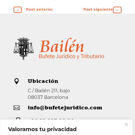
←
Post anterior
Post siguiente
→
Ubicación

C / Bailén 211, bajo
08037 Barcelona
info@bufetejuridico.com

+34 93 285 80 94

Valoramos tu privacidad