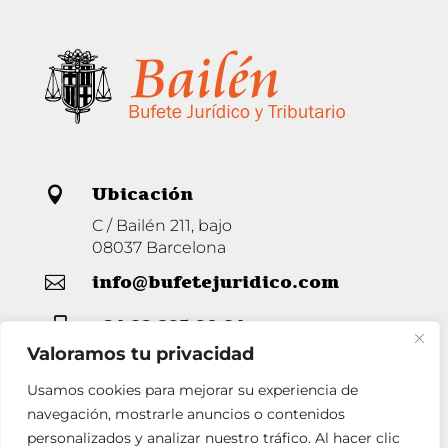
Ubicación

C / Bailén 211, bajo
08037 Barcelona
info@bufetejuridico.com

+34 93 285 80 94

Valoramos tu privacidad
Usamos cookies para mejorar su experiencia de
Horario

navegación, mostrarle anuncios o contenidos
personalizados y analizar nuestro tráfico. Al hacer clic
Lunes a Jueves de 9 a 14 y de 16 a 19