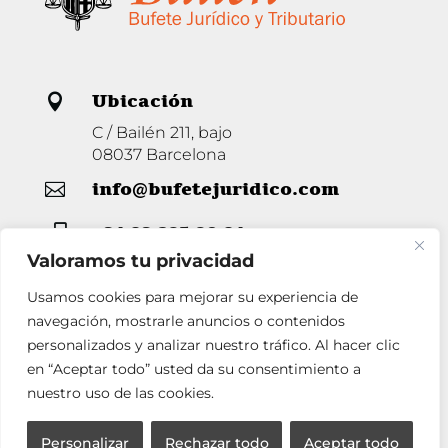
Ubicación

C / Bailén 211, bajo
08037 Barcelona
info@bufetejuridico.com

+34 93 285 80 94

Valoramos tu privacidad
Usamos cookies para mejorar su experiencia de
Horario

navegación, mostrarle anuncios o contenidos
personalizados y analizar nuestro tráfico. Al hacer clic
Lunes a Jueves de 9 a 14 y de 16 a 19
Viernes de 9 a 14.
en “Aceptar todo” usted da su consentimiento a
nuestro uso de las cookies.
Personalizar
Rechazar todo
Aceptar todo