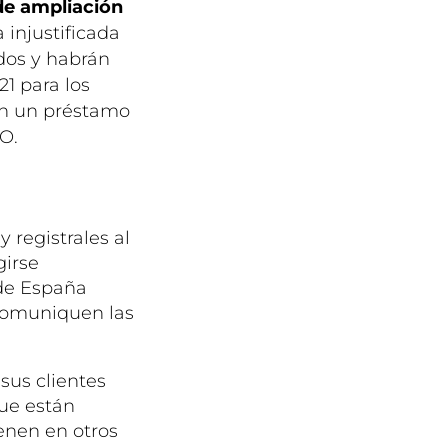
 de ampliación
injustificada
ados y habrán
21 para los
con un préstamo
O.
 registrales al
girse
 de España
 comuniquen las
sus clientes
que están
enen en otros