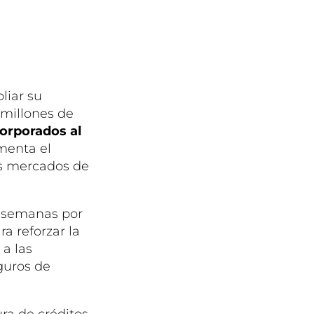
liar su
 millones de
corporados al
menta el
os mercados de
s semanas por
a reforzar la
 a las
guros de
ura de créditos