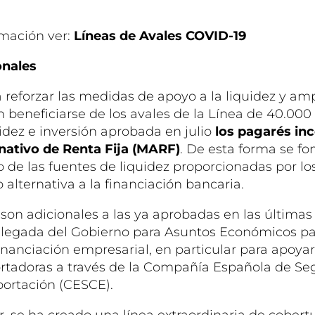
mación ver:
Líneas de Avales COVID-19
onales
 reforzar las medidas de apoyo a la liquidez y amp
 beneficiarse de los avales de la Línea de 40.000
idez e inversión aprobada en julio
los pagarés in
nativo de Renta Fija (MARF)
. De esta forma se fo
de las fuentes de liquidez proporcionadas por l
 alternativa a la financiación bancaria.
son adicionales a las ya aprobadas en las última
legada del Gobierno para Asuntos Económicos par
financiación empresarial, en particular para apoyar
tadoras a través de la Compañía Española de Se
portación (CESCE).
, se ha creado una línea extraordinaria de cobert