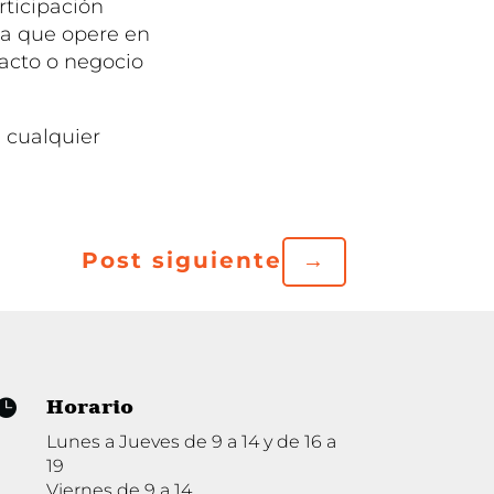
rticipación
ola que opere en
 acto o negocio
 cualquier
Post siguiente
→
Horario

Lunes a Jueves de 9 a 14 y de 16 a
19
Viernes de 9 a 14.