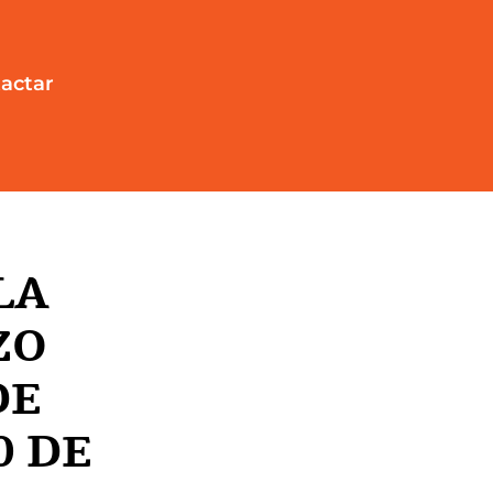
actar
LA
ZO
DE
0 DE