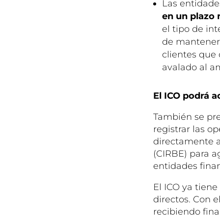
Las entidade
en un plazo
el tipo de in
de mantener l
clientes que
avalado al a
El ICO podrá a
También se prev
registrar las o
directamente a
(CIRBE) para a
entidades finan
El ICO ya tiene
directos. Con e
recibiendo fin