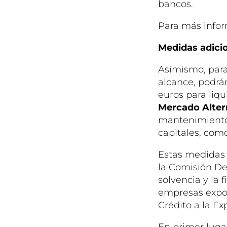
bancos.
Para más infor
Medidas adici
Asimismo, para
alcance, podrán
euros para liqu
Mercado Alter
mantenimiento 
capitales, como
Estas medidas 
la Comisión De
solvencia y la 
empresas expor
Crédito a la Ex
En primer lugar