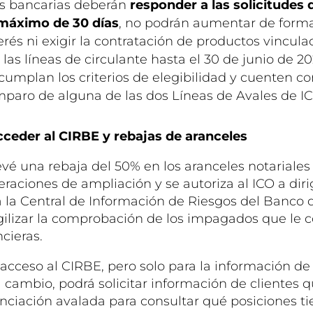
s bancarias deberán
responder a las solicitudes
 máximo de 30 días
, no podrán aumentar de forma 
terés ni exigir la contratación de productos vincul
as líneas de circulante hasta el 30 de junio de 20
 cumplan los criterios de elegibilidad y cuenten 
mparo de alguna de las dos Líneas de Avales de IC
cceder al CIRBE y rebajas de aranceles
é una rebaja del 50% en los aranceles notariales y
peraciones de ampliación y se autoriza al ICO a diri
 la Central de Información de Riesgos del Banco
gilizar la comprobación de los impagados que le
cieras.
 acceso al CIRBE, pero solo para la información de 
l cambio, podrá solicitar información de clientes 
anciación avalada para consultar qué posiciones ti