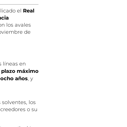
licado el
Real
ncia
n los avales
 noviembre de
s líneas en
l
plazo máximo
e ocho años
, y
solventes, los
acreedores o su