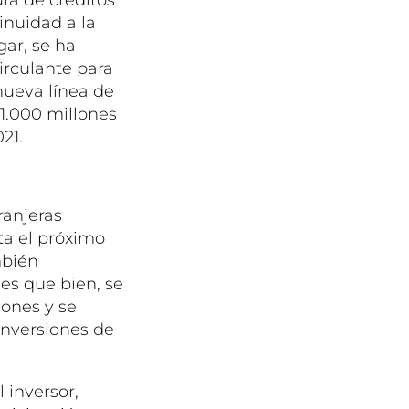
inuidad a la
gar, se ha
irculante para
nueva línea de
1.000 millones
21.
ranjeras
ta el próximo
mbién
nes que bien, se
lones y se
 inversiones de
 inversor,