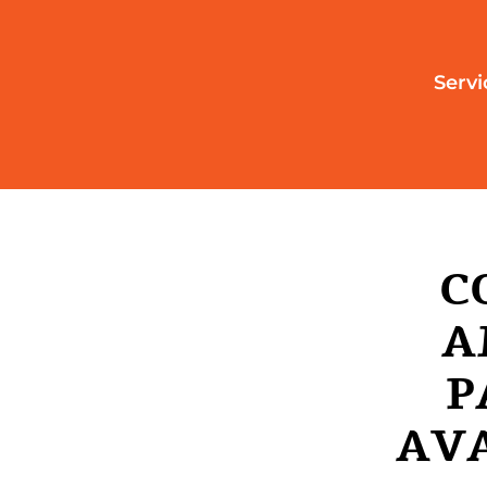
Servi
C
A
P
AVA