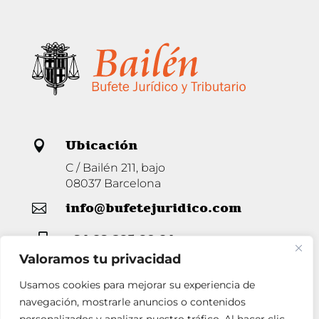
Ubicación

C / Bailén 211, bajo
08037 Barcelona
info@bufetejuridico.com

+34 93 285 80 94

Valoramos tu privacidad
Usamos cookies para mejorar su experiencia de
Horario

navegación, mostrarle anuncios o contenidos