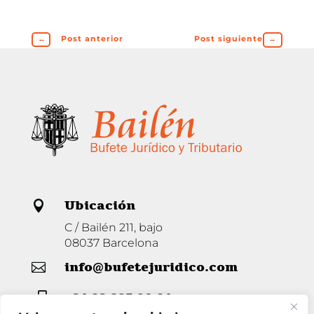
←
Post anterior
Post siguiente
→
Ubicación

C / Bailén 211, bajo
08037 Barcelona
info@bufetejuridico.com

+34 93 285 80 94
