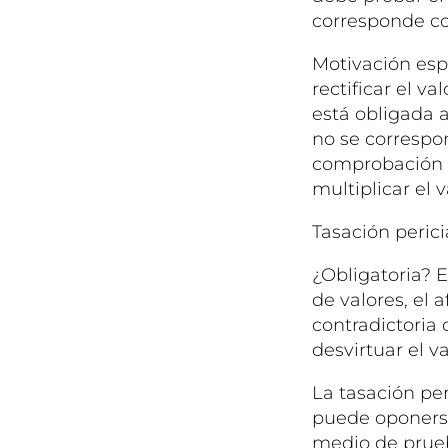
corresponde con
Motivación espe
rectificar el v
está obligada a 
no se correspond
comprobación n
multiplicar el 
Tasación perici
¿Obligatoria? E
de valores, el 
contradictoria 
desvirtuar el v
La tasación per
puede oponerse
medio de prue