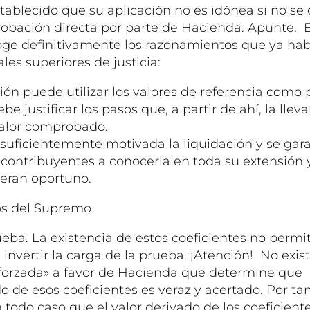
ablecido que su aplicación no es idónea si no s
bación directa por parte de Hacienda. Apunte. E
coge definitivamente los razonamientos que ya ha
les superiores de justicia:
ión puede utilizar los valores de referencia como
be justificar los pasos que, a partir de ahí, la lleva
alor comprobado.
suficientemente motivada la liquidación y se gara
 contribuyentes a conocerla en toda su extensión 
ideran oportuno.
s del Supremo
eba. La existencia de estos coeficientes no permit
invertir la carga de la prueba. ¡Atención! No exis
forzada» a favor de Hacienda que determine que
do de esos coeficientes es veraz y acertado. Por t
todo caso que el valor derivado de los coeficient