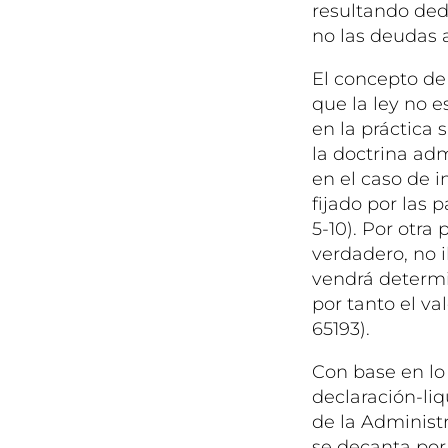
resultando ded
no las deudas 
El concepto de
que la ley no 
en la práctica
la doctrina adm
en el caso de 
fijado por las 
5-10). Por otra
verdadero, no 
vendrá determi
por tanto el va
65193).
Con base en lo a
declaración-li
de la Administ
se decanta por