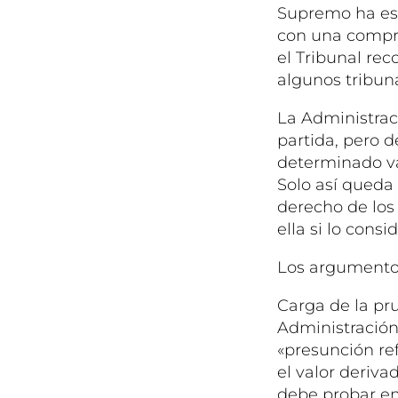
Supremo ha est
con una compro
el Tribunal re
algunos tribuna
La Administrac
partida, pero de
determinado v
Solo así queda 
derecho de los
ella si lo cons
Los argumento
Carga de la pru
Administración 
«presunción re
el valor deriva
debe probar en 