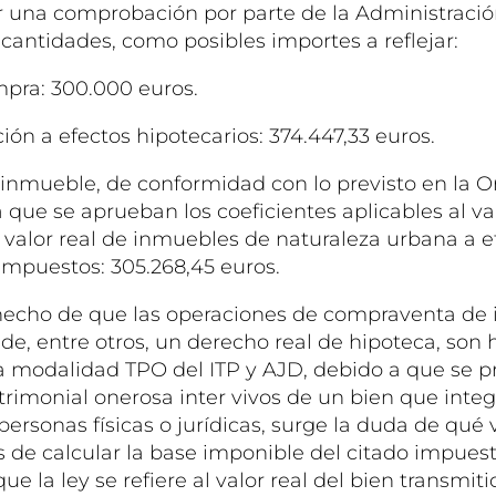
 una comprobación por parte de la Administración
 cantidades, como posibles importes a reflejar:
mpra: 300.000 euros.
ción a efectos hipotecarios: 374.447,33 euros.
el inmueble, de conformidad con lo previsto en la 
la que se aprueban los coeficientes aplicables al va
l valor real de inmuebles de naturaleza urbana a e
mpuestos: 305.268,45 euros.
hecho de que las operaciones de compraventa de
 de, entre otros, un derecho real de hipoteca, son
a modalidad TPO del ITP y AJD, debido a que se p
rimonial onerosa inter vivos de un bien que integ
ersonas físicas o jurídicas, surge la duda de qué 
s de calcular la base imponible del citado impues
e la ley se refiere al valor real del bien transmiti