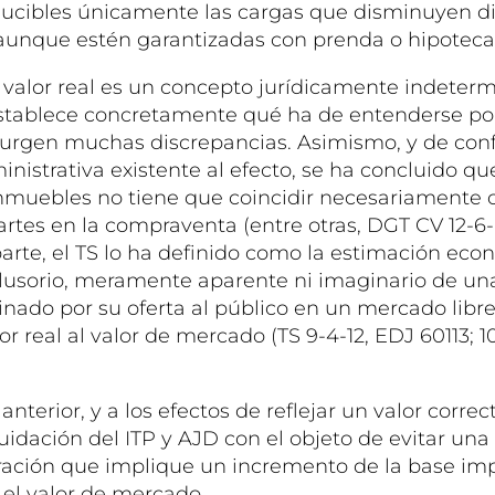
ucibles únicamente las cargas que disminuyen di
aunque estén garantizadas con prenda o hipoteca (
 valor real es un concepto jurídicamente indeter
establece concretamente qué ha de entenderse por 
 surgen muchas discrepancias. Asimismo, y de co
inistrativa existente al efecto, se ha concluido que
inmuebles no tiene que coincidir necesariamente c
partes en la compraventa (entre otras, DGT CV 12-6
 parte, el TS lo ha definido como la estimación ec
ilusorio, meramente aparente ni imaginario de un
nado por su oferta al público en un mercado libre
lor real al valor de mercado (TS 9-4-12, EDJ 60113; 1
nterior, y a los efectos de reflejar un valor correc
quidación del ITP y AJD con el objeto de evitar u
ración que implique un incremento de la base imp
 el valor de mercado.