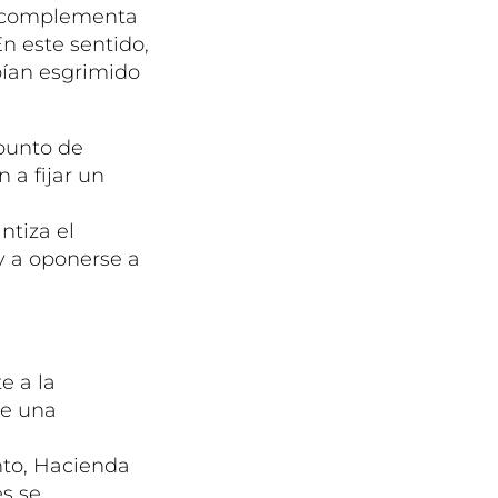
e complementa
n este sentido,
bían esgrimido
 punto de
n a fijar un
ntiza el
y a oponerse a
e a la
te una
anto, Hacienda
es se