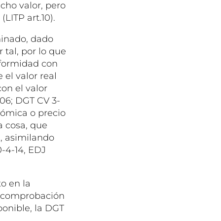
cho valor, pero
LITP art.10).
minado, dado
tal, por lo que
nformidad con
 el valor real
on el valor
-06; DGT CV 3-
onómica o precio
a cosa, que
, asimilando
0-4-14, EDJ
to en la
na comprobación
onible, la DGT