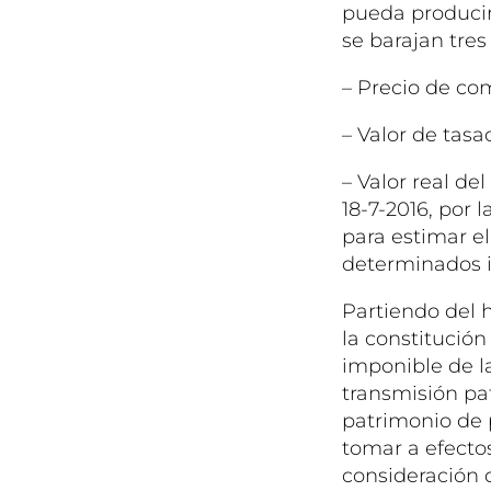
pueda producir
se barajan tres
– Precio de co
– Valor de tasa
– Valor real d
18-7-2016, por 
para estimar e
determinados i
Partiendo del 
la constitución
imponible de l
transmisión pat
patrimonio de p
tomar a efecto
consideración qu