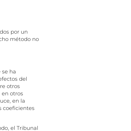
ados por un
dicho método no
 se ha
efectos del
re otros
 en otros
duce, en la
s coeficientes
odo, el Tribunal