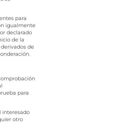
ientes para
ción igualmente
alor declarado
nicio de la
 derivados de
ponderación.
a comprobación
al
 prueba para
l interesado
uier otro