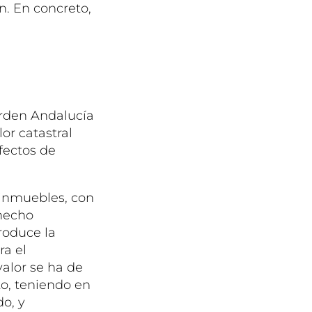
. En concreto,
Orden Andalucía
lor catastral
fectos de
 inmuebles, con
 hecho
roduce la
ra el
valor se ha de
to, teniendo en
do, y