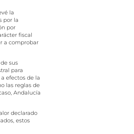
evé la
s por la
ón por
rácter fiscal
der a comprobar
 de sus
tral para
a efectos de la
o las reglas de
caso, Andalucía
alor declarado
cados, estos