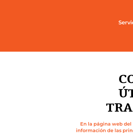
Servi
C
Ú
TRA
En la página web del 
información de las prin