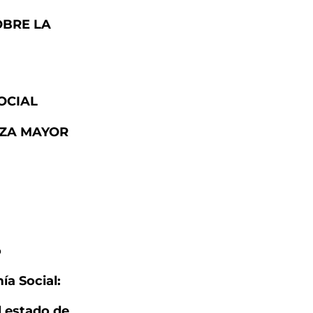
OBRE LA
OCIAL
RZA MAYOR
o
ía Social:
l estado de