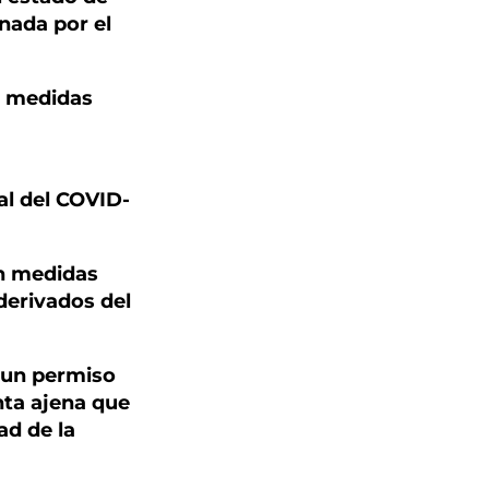
onada por el
n medidas
al del COVID-
an medidas
derivados del
a un permiso
nta ajena que
ad de la