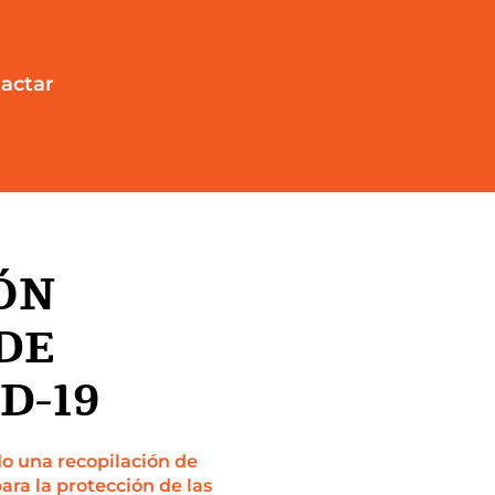
actar
ÓN
DE
D-19
do una recopilación de
ara la protección de las