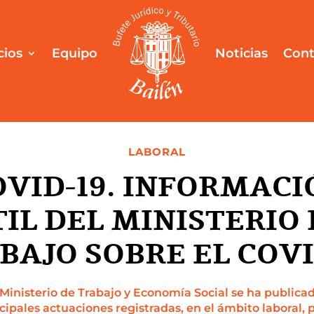
cios
Equipo
Noticias
Cont
LABORAL
OVID-19. INFORMACI
TIL DEL MINISTERIO 
BAJO SOBRE EL COVI
Ministerio de Trabajo y Economía Social se ha publica
cipales actuaciones registradas, en el ámbito laboral, p