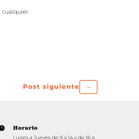
 cualquier
Post siguiente
→
Horario

Lunes a Jueves de 9 a 14 y de 16 a