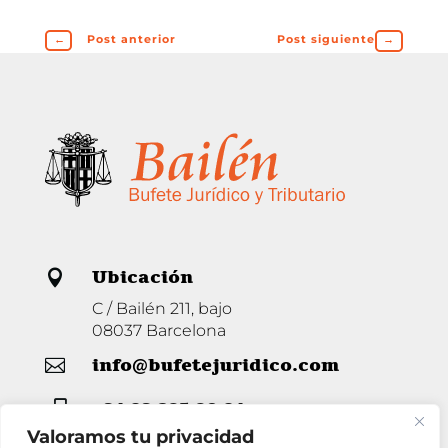
←
Post anterior
Post siguiente
→
Ubicación

C / Bailén 211, bajo
08037 Barcelona
info@bufetejuridico.com

+34 93 285 80 94

Valoramos tu privacidad