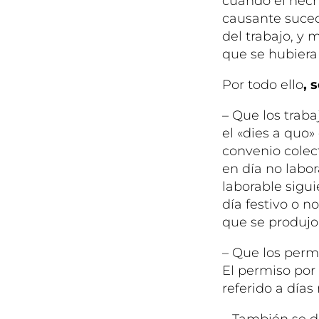
cuando el hech
causante suced
del trabajo, y
que se hubiera
Por todo ello
, 
– Que los traba
el «dies a quo»
convenio colec
en día no labor
laborable sigui
día festivo o n
que se produjo
– Que los perm
El permiso por
referido a días
– También se d