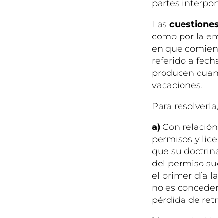
partes interp
Las
cuestiones
como por la em
en que comienz
referido a fech
producen cuand
vacaciones.
Para resolverla
a)
Con relación
permisos y lice
que su doctrin
del permiso suc
el primer día l
no es conceder 
pérdida de ret