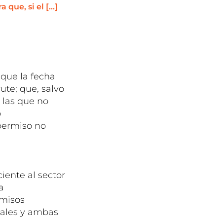
 que, si el […]
 que la fecha
rute; que, salvo
 las que no
o
permiso no
iente al sector
a
rmisos
cales y ambas