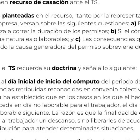
onen
recurso de casación
ante el TS.
 planteadas
en el recurso, tanto por la represent
presa, versan sobre las siguientes cuestiones:
a)
E
a a correr la duración de los permisos;
b)
Si el c
as naturales o laborables; y
c)
Las consecuencias q
o la causa generadora del permiso sobreviene du
, el
TS
recuerda su
doctrina
y señala lo siguiente:
 al
día inicial de inicio del cómputo
del periodo de
ncias retribuidas reconocidas en convenio colecti
a ha establecido que en los casos en los que el h
eda en día no laborable para el trabajador, el día 
aborable siguiente. La razón es que la finalidad de
al trabajador un descanso, sino liberarles de acudi
ribución para atender determinadas situaciones.