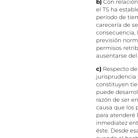
b)
Con relación
el TS ha establ
período de tiem
carecería de se
consecuencia, l
previsión norm
permisos retrib
ausentarse del 
c)
Respecto de
jurisprudencia
constituyen tie
puede desarrol
razón de ser e
causa que los p
para atenderé l
inmediatez entr
éste. Desde esa