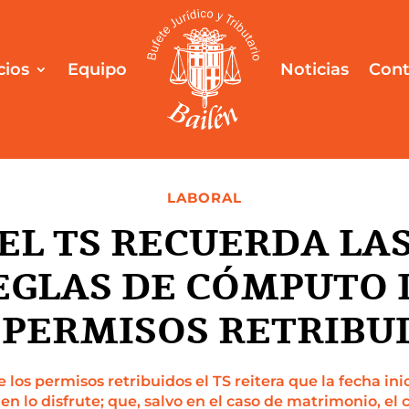
cios
Equipo
Noticias
Cont
LABORAL
EL TS RECUERDA LA
EGLAS DE CÓMPUTO 
 PERMISOS RETRIBU
los permisos retribuidos el TS reitera que la fecha ini
en lo disfrute; que, salvo en el caso de matrimonio, el