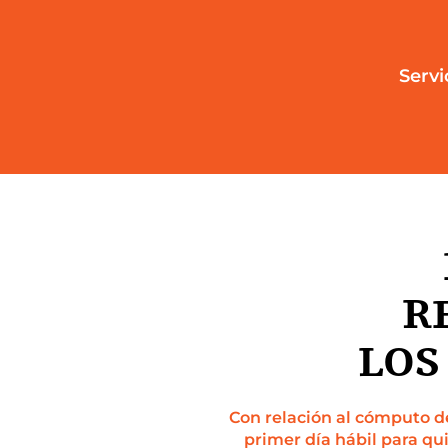
Servi
R
LOS
Con relación al cómputo de 
primer día hábil para qui