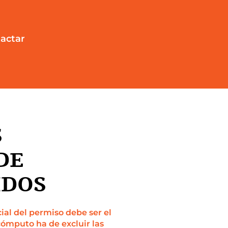
actar
S
DE
IDOS
cial del permiso debe ser el
 cómputo ha de excluir las