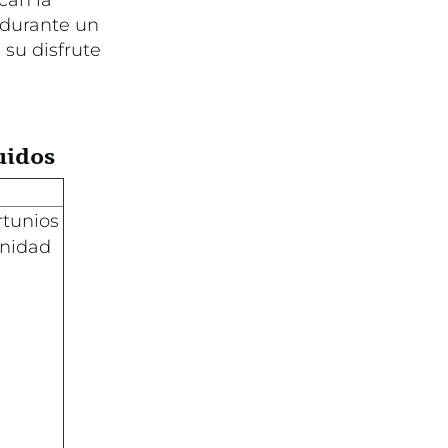
 durante un
 su disfrute
uidos
rtunios
inidad