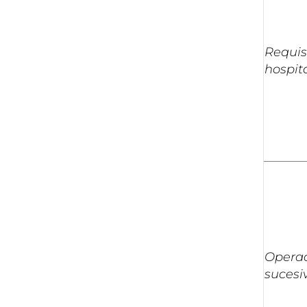
Requis
hospit
Opera
sucesi