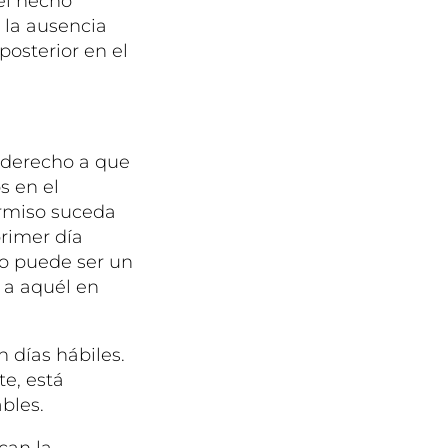
el hecho
 la ausencia
osterior en el
n derecho a que
s en el
ermiso suceda
primer día
 no puede ser un
a a aquél en
 días hábiles.
e, está
ables.
can la