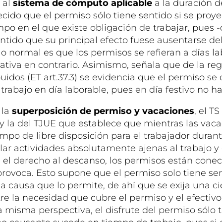
 al
sistema de cómputo aplicable
a la duración d
ecido que el permiso sólo tiene sentido si se proy
po en el que existe obligación de trabajar, pues -d
ntido que su principal efecto fuese ausentarse del
o normal es que los permisos se refieran a días la
ativa en contrario. Asimismo, señala que de la reg
uidos (ET art.37.3) se evidencia que el permiso se
trabajo en día laborable, pues en día festivo no ha
 la
superposición de permiso y vacaciones
, el TS
 y la del TJUE que establece que mientras las vac
mpo de libre disposición para el trabajador durant
lar actividades absolutamente ajenas al trabajo y
n el derecho al descanso, los permisos están conec
rovoca. Esto supone que el permiso solo tiene sent
a causa que lo permite, de ahí que se exija una ci
e la necesidad que cubre el permiso y el efectivo
 misma perspectiva, el disfrute del permiso sólo 