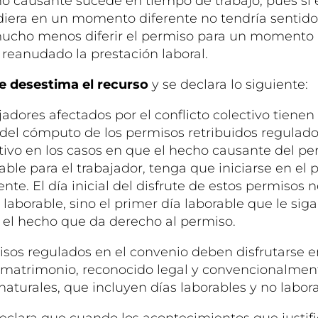
o causante sucede en tiempo de trabajo, pues si 
iera en un momento diferente no tendría sentido
 mucho menos diferir el permiso para un momento p
 reanudado la prestación laboral.
se desestima el recurso
y se declara lo siguiente:
jadores afectados por el conflicto colectivo tiene
 del cómputo de los permisos retribuidos regulado
tivo en los casos en que el hecho causante del p
able para el trabajador, tenga que iniciarse en el 
ente. El día inicial del disfrute de estos permisos
o laborable, sino el primer día laborable que le sig
 el hecho que da derecho al permiso.
isos regulados en el convenio deben disfrutarse en
 matrimonio, reconocido legal y convencionalment
 naturales, que incluyen días laborables y no labor
eclara que cuando los acontecimientos que justifi