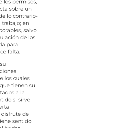
e los permisos,
ecta sobre un
e lo contrario-
 trabajo; en
borables, salvo
ulación de los
 da para
ce falta.
 su
aciones
e los cuales
 que tienen su
tados a la
ido si sirve
erta
 disfrute de
tiene sentido