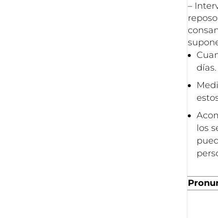
– Inte
reposo
consan
supone
Cuan
días.
Medi
esto
Acom
los 
pued
pers
Pronun