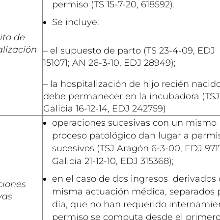
permiso (TS 15-7-20, 618592).
Se incluye:
ito de
alización
– el supuesto de parto (TS 23-4-09, EDJ
151071; AN 26-3-10, EDJ 28949);
– la hospitalización de hijo recién nacid
debe permanecer en la incubadora (TSJ
Galicia 16-12-14, EDJ 242759)
operaciones sucesivas con un mismo
proceso patológico dan lugar a permi
sucesivos (TSJ Aragón 6-3-00, EDJ 9717
Galicia 21-12-10, EDJ 315368);
en el caso de dos ingresos derivados 
ciones
misma actuación médica, separados 
vas
día, que no han requerido internamien
permiso se computa desde el primer