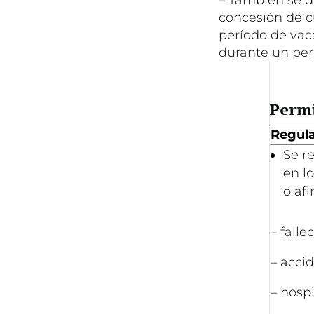
concesión de c
período de vaca
durante un per
Permi
Regula
Se r
en l
o afi
– falle
– acci
– hospi