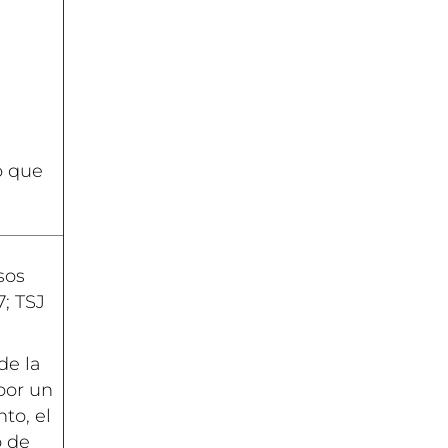
o que
sos
; TSJ
de la
por un
to, el
o de