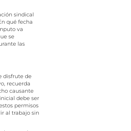
ación sindical
n qué fecha
ómputo va
ue se
rante las
 disfrute de
vo, recuerda
echo causante
inicial debe ser
 estos permisos
r al trabajo sin