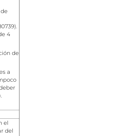
e
 de
80739).
de 4
ción de
es a
Tampoco
 deber
.
 el
ar del