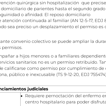
rvención quirúrgica sin hospitalización que precis
 domiciliario de parientes hasta el segundo grado
guinidad o afinidad. El reposo domiciliario
 atención continuada al familiar (AN 12-5-17, EDJ 
do sea preciso un desplazamiento el permiso es 
ante convenio colectivo se puede ampliar la dura
s permisos.
pañar a hijos menores o a familiares dependient
servicios sanitarios no es un permiso retribuido. 
e calificarse como permiso por cumplimiento de
ona, público e inexcusable (TS 9-12-20, EDJ 755474)
ciamientos judiciales
Requiere pernoctación del enfermo en
centro hospitalario para poder disfrut