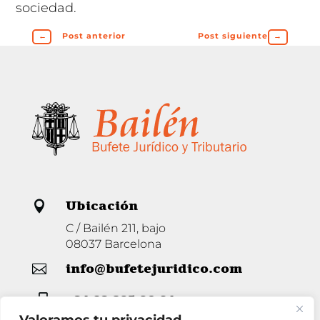
sociedad.
←
Post anterior
Post siguiente
→
Ubicación

C / Bailén 211, bajo
08037 Barcelona
info@bufetejuridico.com

+34 93 285 80 94
