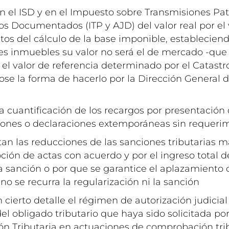
en el ISD y en el Impuesto sobre Transmisiones Pa
os Documentados (ITP y AJD) del valor real por el 
tos del cálculo de la base imponible, establecien
es inmuebles su valor no será el de mercado -que
 el valor de referencia determinado por el Catastr
ose la forma de hacerlo por la Dirección General d
a cuantificación de los recargos por presentación
iones o declaraciones extemporáneas sin requerim
an las reducciones de las sanciones tributarias
pción de actas con acuerdo y por el ingreso total 
la sanción o por que se garantice el aplazamiento
o se recurra la regularización ni la sanción
 cierto detalle el régimen de autorización judicia
del obligado tributario que haya sido solicitada por
ón Tributaria en actuaciones de comprobación trib