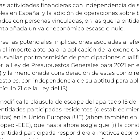
tras actividades financieras con independencia de 
les en España, y la adición de operaciones sobre 
zados con personas vinculadas, en las que la entid
nto añada un valor económico escaso o nulo.
se las potenciales implicaciones asociadas al efe
n al importe apto para la aplicación de la exencio
usvalías por transmisión de participaciones cualif
r la Ley de Presupuestos Generales para 2021 en el 
IS) y la mencionada consideración de estas como r
esto es, con independencia de su aptitud para apli
ículo 21 de la Ley del IS).
modifica la cláusula de escape del apartado 15 del 
 entidades participadas residentes (o establecimie
tos) en la Unión Europea (UE) (ahora también en 
peo -EEE), que hasta ahora exigía que (i) la const
a entidad participada respondiera a motivos econó