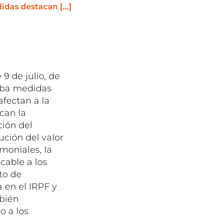
didas destacan […]
 9 de julio, de
ueba medidas
afectan a la
can la
ción del
ución del valor
imoniales, la
cable a los
to de
a en el IRPF y
mbién
o a los