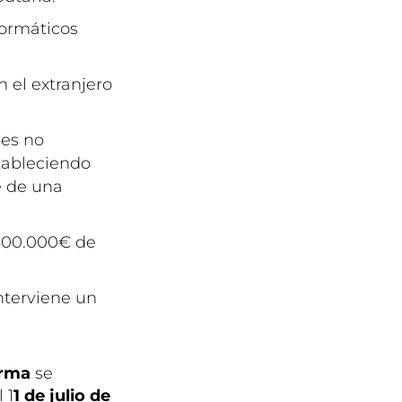
formáticos
 el extranjero
nes no
tableciendo
ce de una
 600.000€ de
nterviene un
orma
se
 1
1 de julio de