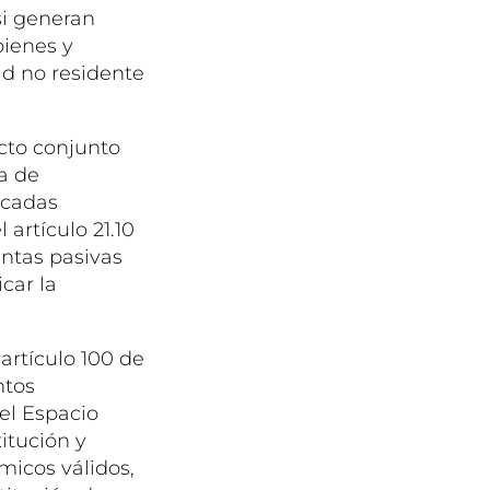
si generan
bienes y
ad no residente
cto conjunto
na de
icadas
artículo 21.10
entas pasivas
car la
artículo 100 de
ntos
el Espacio
itución y
micos válidos,