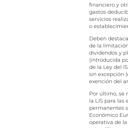
financiero y o
gastos deducib
servicios reali
o establecimie
Deben destacar
de la limitació
dividendos y pl
(introducida po
de la Ley del 
sin excepción (
exención del art
Por último, se 
la LIS para las
permanentes si
Económico Euro
operativa de l