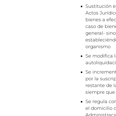
Sustitución 
Actos Jurídic
bienes a efec
caso de bien
general- sino
estableciénd
organismo
Se modifica l
autoliquidac
Se increment
por la suscri
restante de 
siempre que n
Se regula con
el domicilio 
Administraci