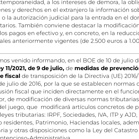
xtemporaneidad, a los intereses de demora, la obl
enes y derechos en el extranjero la información so
 la autorización judicial para la entrada en el dom
utarios. También conviene destacar la modificación
los pagos en efectivo y, en concreto, en la reducci
les anteriormente vigentes (de 2.500 euros a 1.00
os venido informando, en el BOE de 10 de julio de
y 11/2021, de 9 de julio,
de
medidas de prevenció
e fiscal
de transposición de la Directiva (UE) 2016/
de julio de 2016, por la que se establecen normas c
lusión fiscal que inciden directamente en el funci
or, de modificación de diversas normas tributaria
del juego, que modificará artículos concretos de 
 leyes tributarias: IRPF, Sociedades, IVA, ITP y AJD
 residentes, Patrimonio, Haciendas locales, adem
ria y otras disposiciones como la Ley del Catastro
ontencioso-Administrativa.