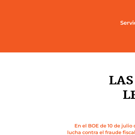
Servi
LAS
L
En el BOE de 10 de julio 
lucha contra el fraude fisc