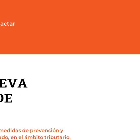
actar
UEVA
DE
de medidas de prevención y
do, en el ámbito tributario,