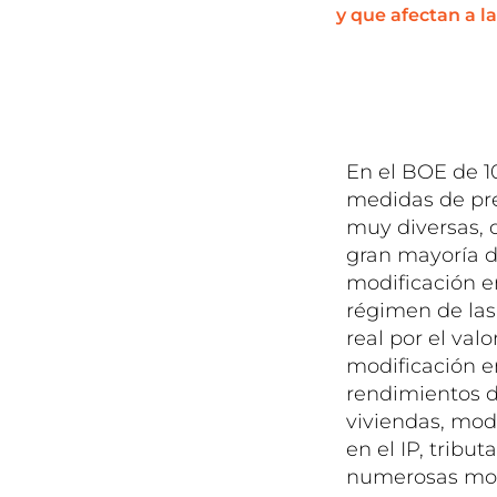
y que afectan a l
En el BOE de 10
medidas de pre
muy diversas, d
gran mayoría d
modificación en
régimen de las 
real por el val
modificación en
rendimientos d
viviendas, modi
en el IP, tribu
numerosas modi