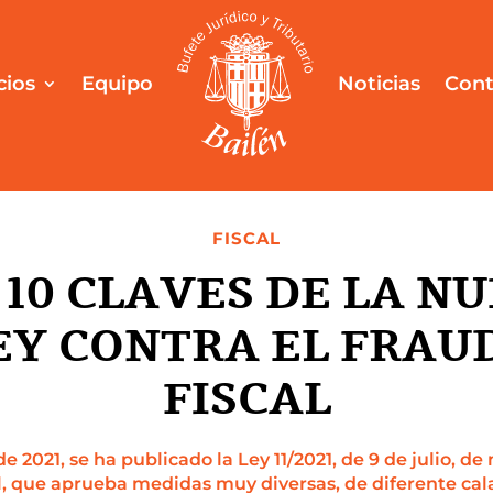
cios
Equipo
Noticias
Cont
FISCAL
 10 CLAVES DE LA N
EY CONTRA EL FRAU
FISCAL
de 2021, se ha publicado la Ley 11/2021, de 9 de julio, 
al, que aprueba medidas muy diversas, de diferente cala