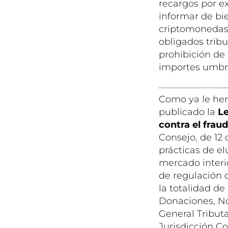
recargos por e
informar de bi
criptomonedas o
obligados trib
prohibición de 
importes umbra
Como ya le hem
publicado la
Le
contra el fraud
Consejo, de 12 
prácticas de e
mercado interi
de regulación 
la totalidad de
Donaciones, No
General Tributa
Jurisdicción C