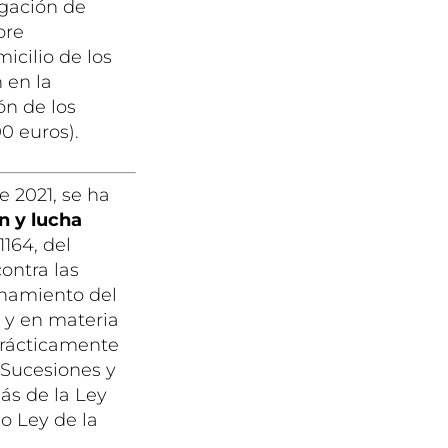
igación de
bre
icilio de los
 en la
ón de los
0 euros).
 2021, se ha
n y lucha
1164, del
ontra las
onamiento del
s y en materia
prácticamente
, Sucesiones y
ás de la Ley
 o Ley de la