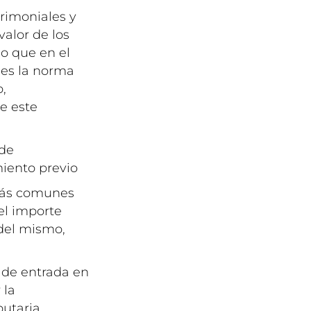
trimoniales y
valor de los
do que en el
 es la norma
o,
e este
 de
iento previo
 más comunes
del importe
 del mismo,
l de entrada en
 la
utaria.