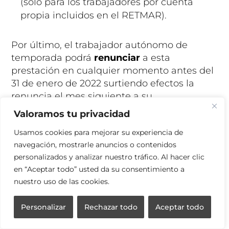
(solo para los trabajadores por cuenta
propia incluidos en el RETMAR).
Por último, el trabajador autónomo de
temporada podrá
renunciar
a esta
prestación en cualquier momento antes del
31 de enero de 2022 surtiendo efectos la
renuncia el mes siguiente a su
comunicación. También podrá
devolver
por
Valoramos tu privacidad
iniciativa propia la prestación por cese de
Usamos cookies para mejorar su experiencia de
actividad, sin necesidad de esperar a la
navegación, mostrarle anuncios o contenidos
reclamación de la mutua colaboradora con
personalizados y analizar nuestro tráfico. Al hacer clic
la Seguridad Social o de la entidad gestora,
en “Aceptar todo” usted da su consentimiento a
cuando considere que los ingresos que
nuestro uso de las cookies.
puede percibir por el ejercicio de la
actividad durante el tiempo que puede
Personalizar
Rechazar todo
Aceptar todo
causar derecho a ella superarán los
umbrales establecidos con la