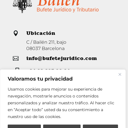
Ubicación

C / Bailén 211, bajo
08037 Barcelona
info@bufetejuridico.com

+34 93 285 80 94

Valoramos tu privacidad
Usamos cookies para mejorar su experiencia de
Horario

navegación, mostrarle anuncios o contenidos
personalizados y analizar nuestro tráfico. Al hacer clic
Lunes a Jueves de 9 a 14 y de 16 a 19
Viernes de 9 a 14.
en “Aceptar todo” usted da su consentimiento a
nuestro uso de las cookies.