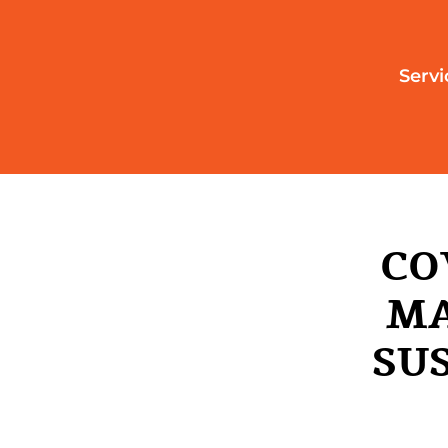
Servi
CO
MA
SU