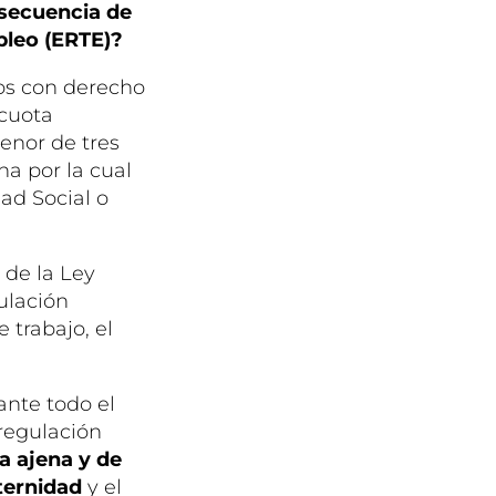
nsecuencia de
pleo (ERTE)?
os con derecho
 cuota
menor de tres
na por la cual
ad Social o
 de la Ley
ulación
 trabajo, el
ante todo el
regulación
a ajena y de
ternidad
y el