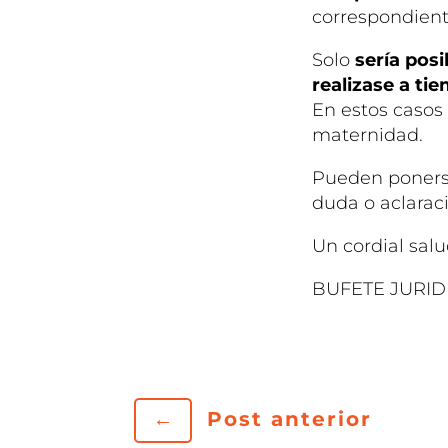
correspondient
Solo
sería posi
realizase a ti
En estos casos
maternidad.
Pueden ponerse
duda o aclarac
Un cordial salu
BUFETE JURIDI
←
Post anterior