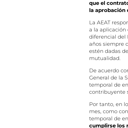
que el contra
la aprobación
La AEAT respon
a la aplicació
diferencial del
años siempre q
estén dadas de
mutualidad.
De acuerdo con 
General de la 
temporal de em
contribuyente 
Por tanto, en l
mes, como cons
temporal de e
cumplirse los 