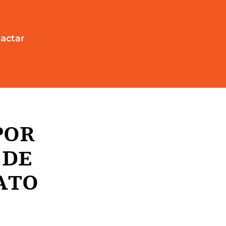
actar
POR
 DE
ATO