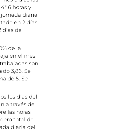
a 4º 6 horas y
e jornada diaria
tado en 2 días,
2 días de
0% de la
baja en el mes
s trabajadas son
tado 3,86. Se
ma de 5. Se
s los días del
n a través de
re las horas
úmero total de
ada diaria del