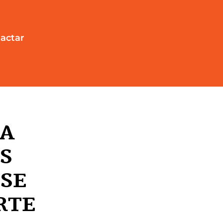
actar
CA
S
 SE
RTE