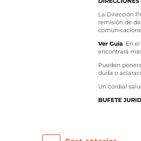
DIRECCIONES
La Dirección P
remisión de da
comunicaciones 
Ver Guía
. En e
encontrará más
Pueden ponerse
duda o aclarac
Un cordial salu
BUFETE JURID