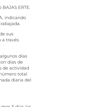
elo BAJAS ERTE.
A, indicando
trabajada.
 de sus
 a través
 algunos días
con días de
s de actividad
l número total
nada diaria del
 mes 5 días las