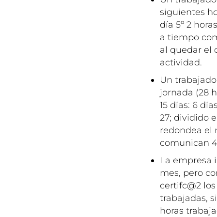
siguientes hor
día 5º 2 hora
a tiempo com
al quedar el
actividad.
Un trabajado
jornada (28 h
15 días: 6 día
27; dividido 
redondea el r
comunican 4 
La empresa i
mes, pero co
certifc@2 los
trabajadas, s
horas trabaja