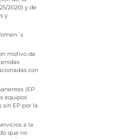
 25/2020) y de
s y
A Women´s
con motivo de
btenidas
lacionadas con
manentes (EP
os equipos
 sin EP por la
ervicios a la
ndo que no