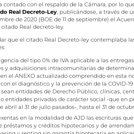
a contado con el respaldo de la Cámara, por lo qu
ado Real Decreto-Ley
, publicándose, a través de 
embre de 2020 (BOE de 11 de septiembre) el Acuer
citado Real decreto-ley.
ar que el citado Real Decreto-ley contemplaba la
s:
igencia del tipo 0% de IVA aplicable a las entregas
s y adquisiciones intracomunitarias de determina
en el ANEXO actualizado comprendido en esta n
 con el diagnóstico y la prevención de la COVID-19
 sean entidades de Derecho Público, clínicas, cen
 o entidades privadas de carácter social -que en pr
e abril al 31 de julio pasados-, hasta el 31 de octu
exentas en la modalidad de AJD las escrituras que
e préstamos y créditos hipotecarios y de arrenda
asing y renting sin garantía hipotecaria en aplicac