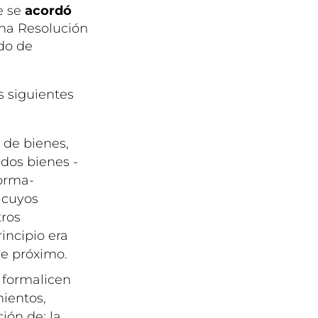
e se
acordó
una Resolución
do de
s siguientes
 de bienes,
dos bienes -
orma-
 cuyos
tros
incipio era
bre próximo.
 formalicen
mientos,
ión de: la