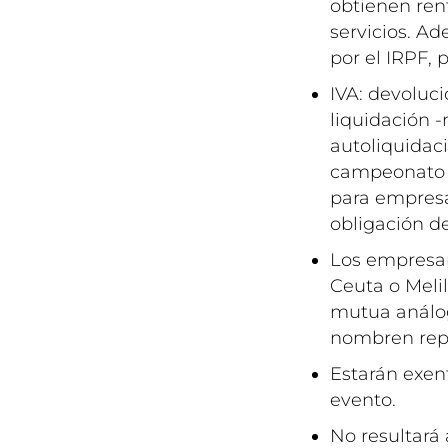
obtienen ren
servicios. A
por el IRPF, 
IVA: devoluc
liquidación -
autoliquidaci
campeonato si
para empresa
obligación de 
Los empresar
Ceuta o Melil
mutua análog
nombren repr
Estarán exen
evento.
No resultará 