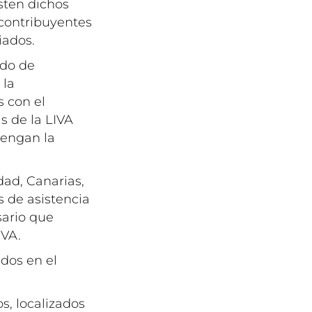
sten dichos
 contribuyentes
iados.
odo de
 la
s con el
is de la LIVA
tengan la
dad, Canarias,
s de asistencia
sario que
IVA.
dos en el
os, localizados