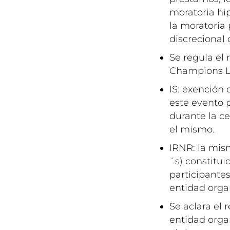
moratoria hip
la moratoria 
discrecional
Se regula el
Champions Le
IS: exención 
este evento p
durante la c
el mismo.
IRNR: la mis
´s) constitui
participantes
entidad orga
Se aclara el 
entidad orga