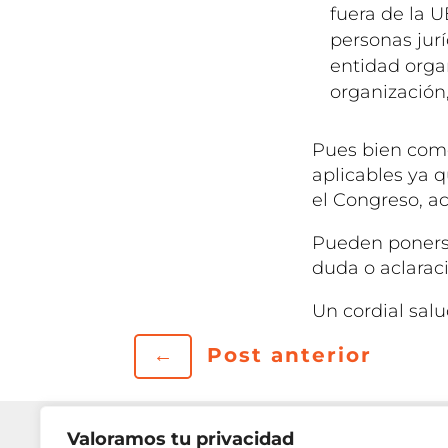
fuera de la U
personas jurí
entidad organ
organización
Pues bien com
aplicables ya 
el Congreso, a
Pueden ponerse
duda o aclarac
Un cordial salu
←
Post anterior
Valoramos tu privacidad