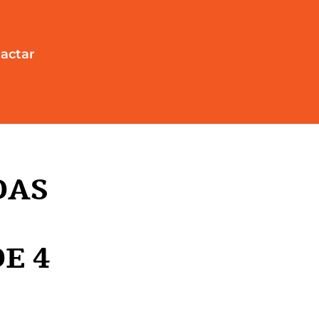
actar
DAS
E 4