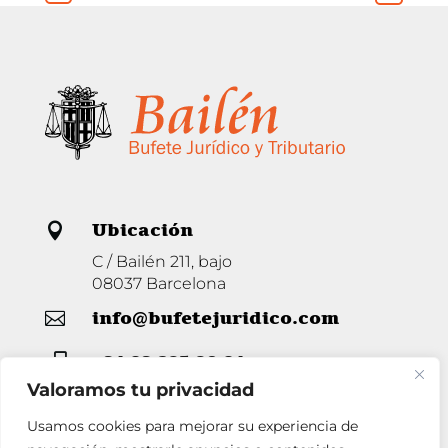
Ubicación

C / Bailén 211, bajo
08037 Barcelona
info@bufetejuridico.com

+34 93 285 80 94

Valoramos tu privacidad
Usamos cookies para mejorar su experiencia de
Horario
