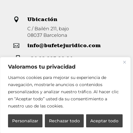
Ubicación

C / Bailén 211, bajo
08037 Barcelona
info@bufetejuridico.com

+34 93 285 80 94

Valoramos tu privacidad
Usamos cookies para mejorar su experiencia de
Horario

navegación, mostrarle anuncios o contenidos
personalizados y analizar nuestro tráfico. Al hacer clic
Lunes a Jueves de 9 a 14 y de 16 a 19
Viernes de 9 a 14.
en “Aceptar todo” usted da su consentimiento a
nuestro uso de las cookies.
Personalizar
Rechazar todo
Aceptar todo
Aviso legal
Política de privacidad
Política de cookies