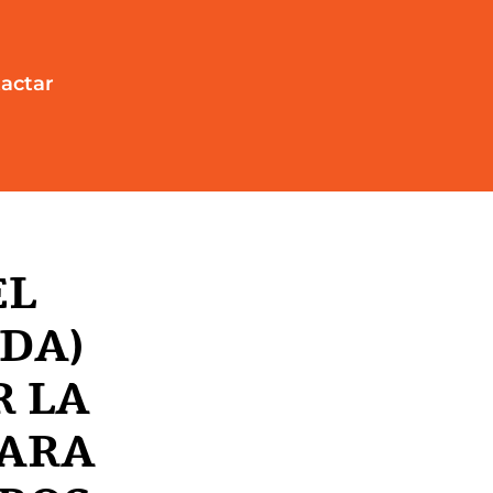
actar
EL
DA)
 LA
PARA