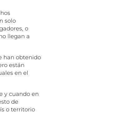
chos
n solo
gadores, o
no llegan a
e han obtenido
ero están
ales en el
re y cuando en
esto de
s o territorio