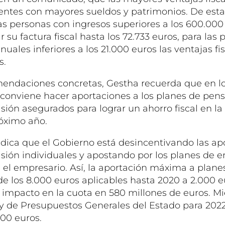
yentes con mayores sueldos y patrimonios. De est
as personas con ingresos superiores a los 600.000
 su factura fiscal hasta los 72.733 euros, para las
uales inferiores a los 21.000 euros las ventajas fi
s.
mendaciones concretas, Gestha recuerda que en l
conviene hacer aportaciones a los planes de pensi
sión asegurados para lograr un ahorro fiscal en la
róximo año.
ndica que el Gobierno está desincentivando las ap
isión individuales y apostando por los planes de e
 el empresario. Así, la aportación máxima a plane
 los 8.000 euros aplicables hasta 2020 a 2.000 eu
 impacto en la cuota en 580 millones de euros. Mie
y de Presupuestos Generales del Estado para 2022
500 euros.