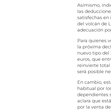
Asimismo, indic
las deduccione
satisfechas en 
del volcán de L
adecuación por
Para quienes v
la próxima decl
nuevo tipo del
euros, que entr
reinvierte tota
será posible ne
En cambio, est
habitual por l
dependientes s
aclara que est
por la venta d