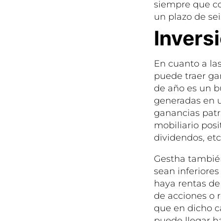
siempre que con
un plazo de se
Invers
En cuanto a las
puede traer gan
de año es un 
generadas en u
ganancias patr
mobiliario posi
dividendos, et
Gestha también
sean inferiores
haya rentas de
de acciones o r
que en dicho c
puede llegar ha