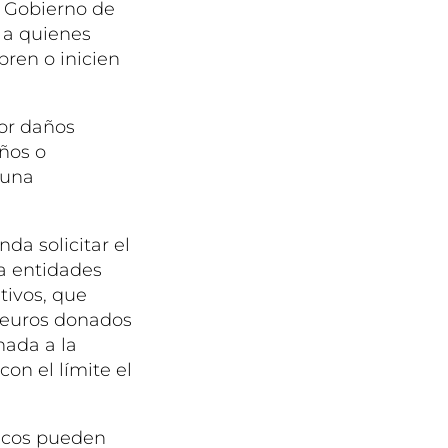
l Gobierno de
 a quienes
pren o inicien
por daños
años o
 una
da solicitar el
 a entidades
tivos, que
0 euros donados
nada a la
on el límite el
ticos pueden