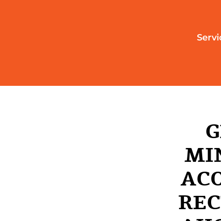
Servi
G
MI
AC
REC