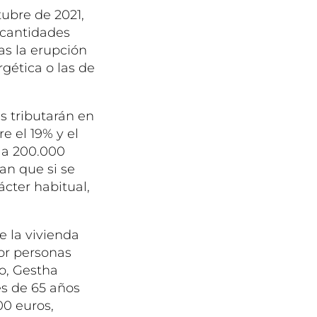
tubre de 2021,
 cantidades
as la erupción
rgética o las de
s tributarán en
e el 19% y el
 a 200.000
an que si se
ácter habitual,
e la vivienda
or personas
o, Gestha
es de 65 años
00 euros,