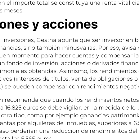
 el importe total se constituya una renta vitalic
is meses.
iones y acciones
 inversiones, Gestha apunta que ser inversor en b
ancias, sino también minusvalías. Por eso, avisa d
buen momento para hacer cuentas y compensar la
n fondo de inversión, acciones o derivados financi
imoniales obtenidas. Asimismo, los rendimientos 
tivos (intereses de títulos, venta de obligaciones o
c.) se pueden compensar con rendimientos negati
 recomienda que cuando los rendimientos netos 
 a 16.825 euros se debe vigilar, en la medida de lo
 otro tipo, como por ejemplo ganancias patrimoni
entas por alquileres de inmuebles, superiores a 6.
aso perderían una reducción de rendimientos del 
sta los 5.565 euros.