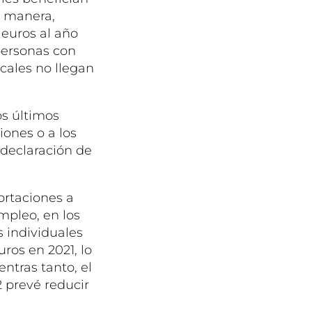
a manera,
 euros al año
 personas con
scales no llegan
os últimos
ones o a los
 declaración de
ortaciones a
mpleo, en los
s individuales
ros en 2021, lo
ntras tanto, el
 prevé reducir