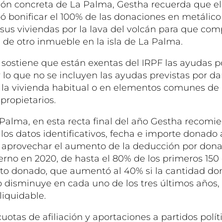
ción concreta de La Palma, Gestha recuerda que e
ó bonificar el 100% de las donaciones en metálico
sus viviendas por la lava del volcán para que com
 de otro inmueble en la isla de La Palma.
 sostiene que están exentas del IRPF las ayudas 
 lo que no se incluyen las ayudas previstas por d
 la vivienda habitual o en elementos comunes de
ropietarios.
Palma, en esta recta final del año Gestha recomien
 los datos identificativos, fecha e importe donado
ra aprovechar el aumento de la deducción por dona
erno en 2020, de hasta el 80% de los primeros 15
esto donado, que aumentó al 40% si la cantidad do
isminuye en cada uno de los tres últimos años, c
liquidable.
uotas de afiliación y aportaciones a partidos polí