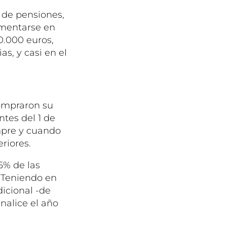
 de pensiones,
ementarse en
0.000 euros,
as, y casi en el
ompraron su
ntes del 1 de
mpre y cuando
riores.
5% de las
. Teniendo en
dicional -de
nalice el año