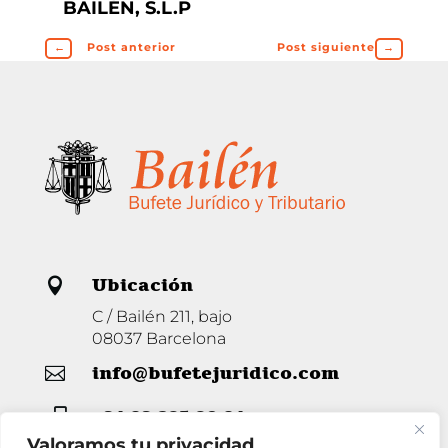
BAILÉN, S.L.P
←
Post anterior
Post siguiente
→
Ubicación

C / Bailén 211, bajo
08037 Barcelona
info@bufetejuridico.com

+34 93 285 80 94

Valoramos tu privacidad