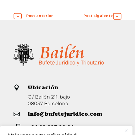
←
Post anterior
Post siguiente
→
Ubicación

C / Bailén 211, bajo
08037 Barcelona
info@bufetejuridico.com

+34 93 285 80 94
