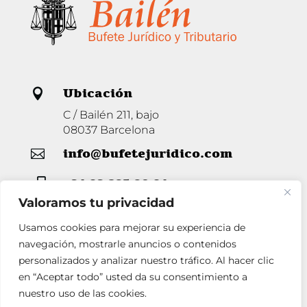
Ubicación

C / Bailén 211, bajo
08037 Barcelona
info@bufetejuridico.com

+34 93 285 80 94

Valoramos tu privacidad
Usamos cookies para mejorar su experiencia de
Horario

navegación, mostrarle anuncios o contenidos
personalizados y analizar nuestro tráfico. Al hacer clic
Lunes a Jueves de 9 a 14 y de 16 a 19
Viernes de 9 a 14.
en “Aceptar todo” usted da su consentimiento a
nuestro uso de las cookies.