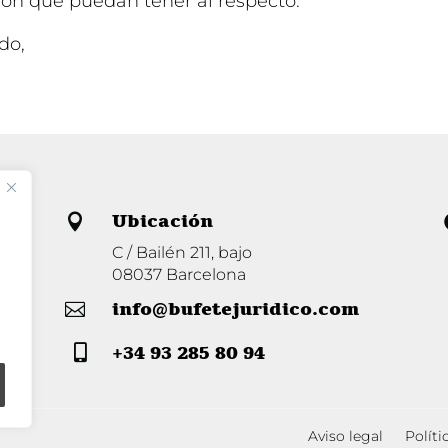
ión que puedan tener al respecto.
do,
Ubicación

C / Bailén 211, bajo
08037 Barcelona
info@bufetejuridico.com

+34 93 285 80 94

Aviso legal
Políti