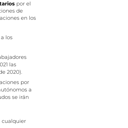
tarios
por el
ciones de
aciones en los
a los
rabajadores
21 las
de 2020).
taciones por
 autónomos a
udos se irán
 cualquier